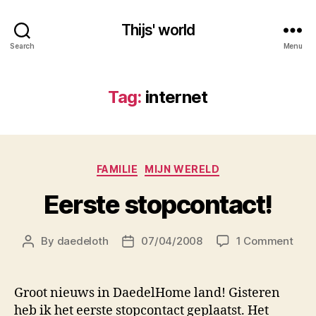
Thijs' world
Search
Menu
Tag:
internet
Categories
FAMILIE
MIJN WERELD
Eerste stopcontact!
on
By
daedeloth
07/04/2008
1 Comment
Post
Post
Eers
author
date
stop
Groot nieuws in DaedelHome land! Gisteren
heb ik het eerste stopcontact geplaatst. Het