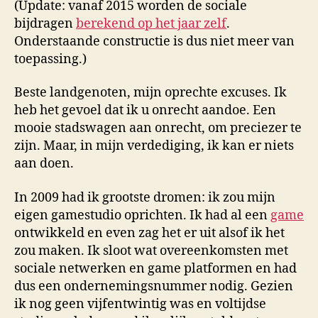
(Update: vanaf 2015 worden de sociale
het
bijdragen
berekend op het jaar zelf
.
sys
Onderstaande constructie is dus niet meer van
opge
toepassing.)
Beste landgenoten, mijn oprechte excuses. Ik
heb het gevoel dat ik u onrecht aandoe. Een
mooie stadswagen aan onrecht, om preciezer te
zijn. Maar, in mijn verdediging, ik kan er niets
aan doen.
In 2009 had ik grootste dromen: ik zou mijn
eigen gamestudio oprichten. Ik had al een
game
ontwikkeld en even zag het er uit alsof ik het
zou maken. Ik sloot wat overeenkomsten met
sociale netwerken en game platformen en had
dus een ondernemingsnummer nodig. Gezien
ik nog geen vijfentwintig was en voltijdse