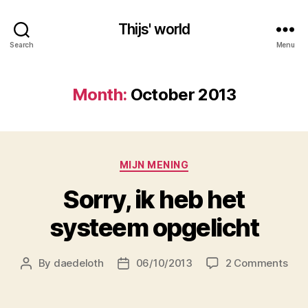
Thijs' world
Search
Menu
Month:
October 2013
Categories
MIJN MENING
Sorry, ik heb het
systeem opgelicht
on
By
daedeloth
06/10/2013
2 Comments
Post
Post
Sorr
author
date
ik
heb