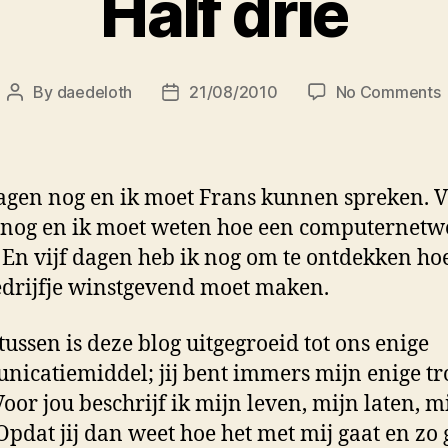
Half drie
By
daedeloth
21/08/2010
No Comments
Post
Post
H
author
date
d
agen nog en ik moet Frans kunnen spreken. V
nog en ik moet weten hoe een computernetw
 En vijf dagen heb ik nog om te ontdekken hoe
drijfje winstgevend moet maken.
ussen is deze blog uitgegroeid tot ons enige
icatiemiddel; jij bent immers mijn enige t
 Voor jou beschrijf ik mijn leven, mijn laten, m
Opdat jij dan weet hoe het met mij gaat en zo 