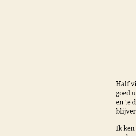
Half v
goed ui
en te 
blijve
Ik ken