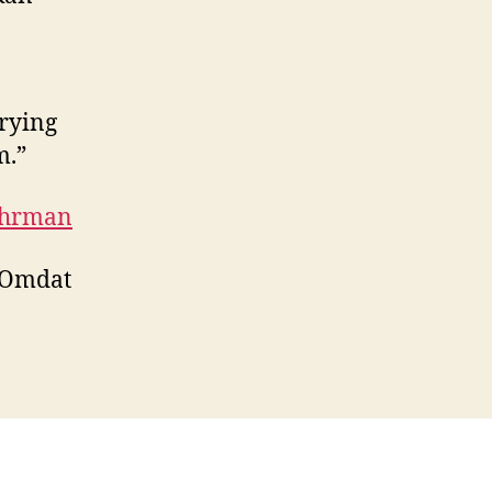
trying
m.”
uhrman
. Omdat