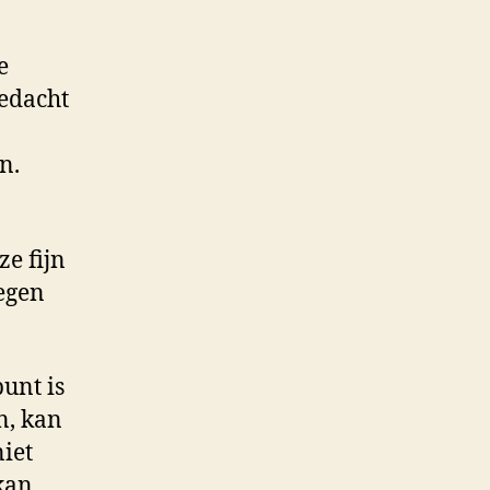
e
bedacht
n.
ze fijn
vegen
unt is
n, kan
niet
kan