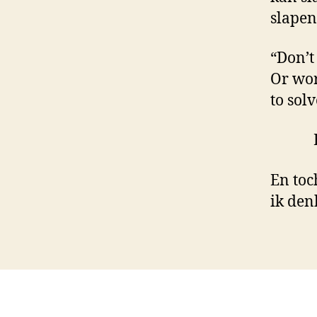
slapen
“Don’t
Or wor
to sol
En toc
ik den