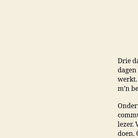
Drie d
dagen 
werkt.
m’n be
Ondert
commun
lezer.
doen. 