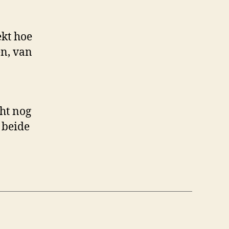
ekt hoe
en, van
cht nog
e beide