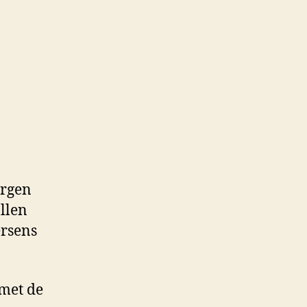
on
alf
ier
orgen
ollen
ersens
 met de