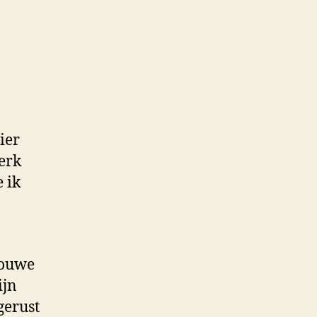
on
alf
rie
ier
erk
 ik
rouwe
ijn
gerust