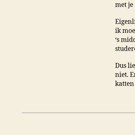
met je
Eigenl
ik moe
‘s mid
studer
Dus lie
niet. E
katten 