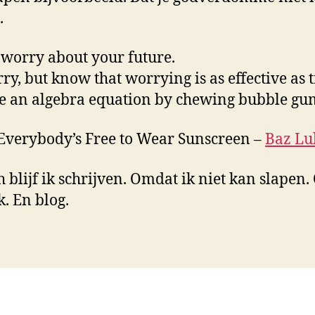
.
 worry about your future.
ry, but know that worrying is as effective as 
ve an algebra equation by chewing bubble gu
Everybody’s Free to Wear Sunscreen –
Baz L
h blijf ik schrijven. Omdat ik niet kan slapen
k. En blog.