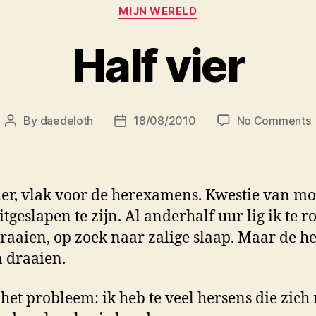
Categories
MIJN WERELD
Half vier
By
daedeloth
18/08/2010
No Comments
Post
Post
H
author
date
v
ier, vlak voor de herexamens. Kwestie van m
tgeslapen te zijn. Al anderhalf uur lig ik te r
draaien, op zoek naar zalige slaap. Maar de h
n draaien.
 het probleem: ik heb te veel hersens die zich