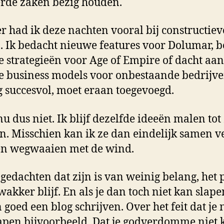
rde zaken bezig houden.
r had ik deze nachten vooral bij constructiev
. Ik bedacht nieuwe features voor Dolumar, 
 strategieën voor Age of Empire of dacht aan
 business models voor onbestaande bedrijve
 succesvol, moet eraan toegevoegd.
u dus niet. Ik blijf dezelfde ideeën malen tot 
ijn. Misschien kan ik ze dan eindelijk samen 
en wegwaaien met de wind.
gedachten dat zijn is van weinig belang, het p
 wakker blijf. En als je dan toch niet kan slape
 goed een blog schrijven. Over het feit dat je 
apen bijvoorbeeld. Dat je godverdomme niet 