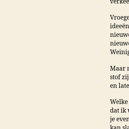
verkee
Vroege
ideeën
nieuwe
nieuwe
Weinig
Maar n
stof z
en lat
Welke 
dat ik
je even
kan sl