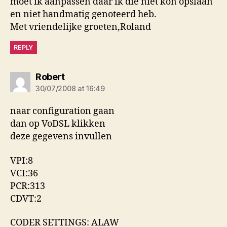
moet ik aanpassen daar ik die niet kon opslaan
en niet handmatig genoteerd heb.
Met vriendelijke groeten,Roland
REPLY
says:
Robert
30/07/2008 at 16:49
naar configuration gaan
dan op VoDSL klikken
deze gegevens invullen
VPI:8
VCI:36
PCR:313
CDVT:2
CODER SETTINGS: ALAW