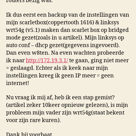
routers bezig was.
Ik dus eerst een backup van de instellingen van
mijn scarletbox(coppertooth 1616) & linksys
wrt54g (v5.1) maken dan scarlet box op bridged
mode gezet(zoals in u artikel). Mijn linksys op
auto conf – dhcp gezet(gegevens ingevoerd).
Dan even w8ten. Na even wachten probeerde
ik naar
http://172.19.3.1/
te gaan, ging niet meer
= geslaagd. Echter als ik keek naar mijn
instellingen kreeg ik geen IP meer = geen
internet!
Nu vraag ik mij af, heb ik een stap gemist?
(artikel zeker 10keer opnieuw gelezen), is mijn
probleem mijn vader zijn wrt54g(staat bekent
voor zijn rare kuren).
Dank bij voorbaat