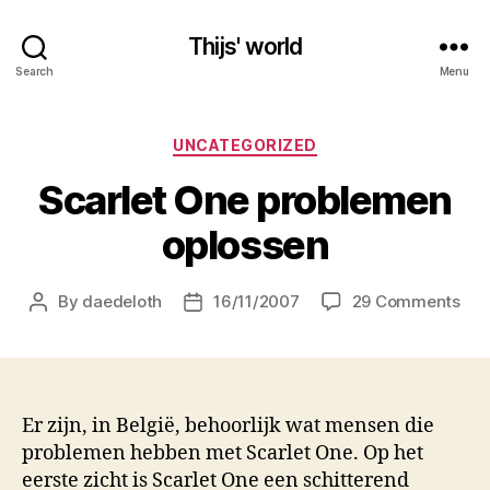
Thijs' world
Search
Menu
Categories
UNCATEGORIZED
Scarlet One problemen
oplossen
on
By
daedeloth
16/11/2007
29 Comments
Post
Post
Sca
author
date
On
pro
opl
Er zijn, in België, behoorlijk wat mensen die
problemen hebben met Scarlet One. Op het
eerste zicht is Scarlet One een schitterend