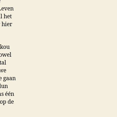
e
 Leven
al het
 hier
 kou
zowel
tal
 we
te gaan
 dun
ns één
 op de