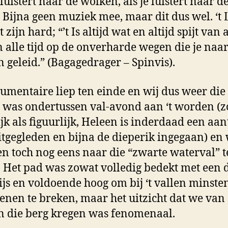
 luistert naar de wolken, als je luistert naar d
 Bijna geen muziek mee, maar dit dus wel. ‘t
ot zijn hard; “’t Is altijd wat en altijd spijt van 
n alle tijd op de onverharde wegen die je naar
 geleid.” (Bagagedrager – Spinvis).
umentaire liep ten einde en wij dus weer die
t was ondertussen val-avond aan ‘t worden (
lijk als figuurlijk, Heleen is inderdaad een aan
itgegleden en bijna de dieperik ingegaan) en
en toch nog eens naar die “zwarte waterval” 
. Het pad was zowat volledig bedekt met een
 ijs en voldoende hoog om bij ‘t vallen minste
enen te breken, maar het uitzicht dat we van
n die berg kregen was fenomenaal.