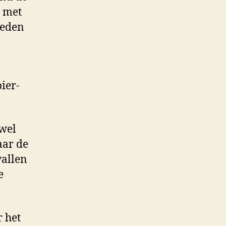
n met
reden
bier-
fwel
aar de
vallen
e
r het