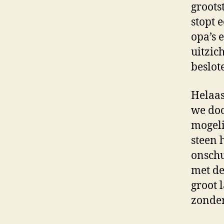
groots
stopt 
opa’s 
uitzic
beslot
Helaas
we doo
mogelij
steen 
onschu
met de
groot l
zonder