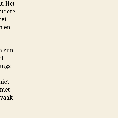
t. Het
oudere
het
en en
 zijn
ht
langs
niet
 met
s vaak