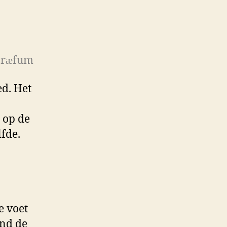
n
Jsland:
ag
Ör
fum
æ
ed. Het
 op de
lfde.
e voet
ond de