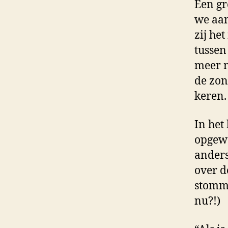
Een gr
we aan
zij he
tussen
meer m
de zon
keren.
In he
opgewa
anders
over d
stomme
nu?!)