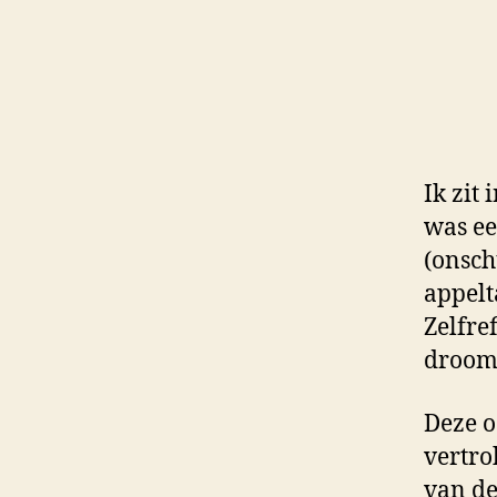
Ik zit
was ee
(onsch
appelt
Zelfre
droomt
Deze o
vertro
van de