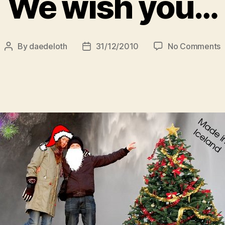
We wish you…
o
By
daedeloth
31/12/2010
No Comments
Post
Post
author
date
w
y