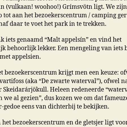
n (vulkaan! woohoo!) Grímsvötn ligt. We zij
o tot aan het bezoekerscentrum / camping ge
af daar te voet het park in te trekken.
nk iets genaamd “Malt appelsín” en vind het
ijk behoorlijk lekker. Een mengeling van iets 
 met appelsien.
t bezoekerscentrum krijgt men een keuze: o
vartifoss (aka “De zwarte waterval”), ofwel n
er Skeidarárjökull. Heleen redeneerde “water
 we al gezien”, dus kozen we om dat fameuz
er-gedoe eens van dichterbij te bekijken.
 het bezoekerscentrum en de gletsjer ligt voo