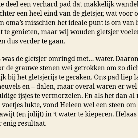
te deel een verhard pad dat makkelijk wandel
echter een heel eind van de gletsjer, wat voor 
en oma’s misschien het ideale punt is om van 
ht te genieten, maar wij wouden gletsjer voel
en dus verder te gaan.
 was de gletsjer omringd met… water. Daarom
r de grauwe stenen wei getrokken om zo dic
k bij het gletsjerijs te geraken. Ons pad liep 
heuvels en – dalen, maar overal waren er wel
ldige ijsjes te vermorzelen. En als het dan al 
 voetjes lukte, vond Heleen wel een steen om
awijt (en jolijt) in ‘t water te kieperen. Helaa
 enig resultaat.