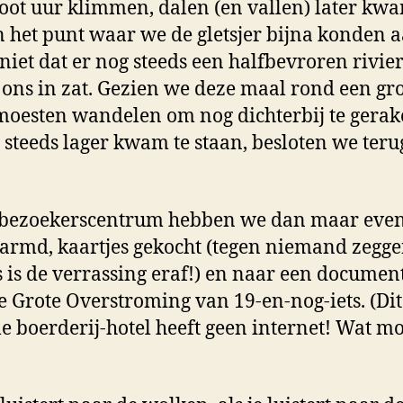
oot uur klimmen, dalen (en vallen) later kw
 het punt waar we de gletsjer bijna konden a
t niet dat er nog steeds een halfbevroren rivie
 ons in zat. Gezien we deze maal rond een gr
oesten wandelen om nog dichterbij te gerak
 steeds lager kwam te staan, besloten we teru
t bezoekerscentrum hebben we dan maar eve
rmd, kaartjes gekocht (tegen niemand zegge
 is de verrassing eraf!) en naar een documen
e Grote Overstroming van 19-en-nog-iets. (Dit
 boerderij-hotel heeft geen internet! Wat mo