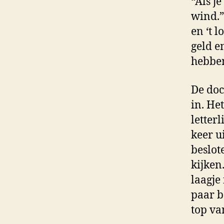
“Als je
wind.”
en ‘t l
geld e
hebben
De doc
in. He
letter
keer u
beslot
kijken
laagje
paar b
top va