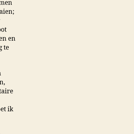
amen
aien;
r
oot
en en
g te
n
n,
taire
et ik