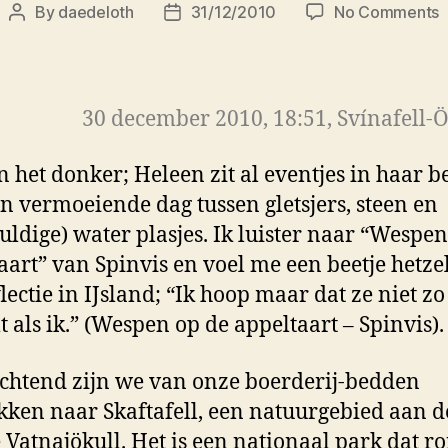
o
By
daedeloth
31/12/2010
No Comments
Post
Post
I
author
date
d
7
30 december 2010, 18:51, Svínafell-
 in het donker; Heleen zit al eventjes in haar b
n vermoeiende dag tussen gletsjers, steen en
uldige) water plasjes. Ik luister naar “Wespen
aart” van Spinvis en voel me een beetje hetze
flectie in IJsland; “Ik hoop maar dat ze niet zo
 als ik.” (Wespen op de appeltaart – Spinvis).
chtend zijn we van onze boerderij-bedden
kken naar Skaftafell, een natuurgebied aan d
 Vatnajökull. Het is een nationaal park dat r