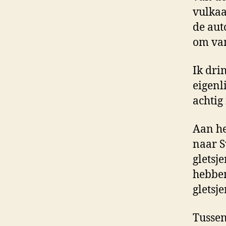
vulkaa
de aut
om van
Ik dri
eigenl
achtig
Aan he
naar S
gletsj
hebben
gletsj
Tussen