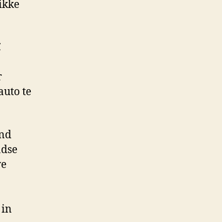
ikke
€
r
auto te
end
ndse
ve
 in