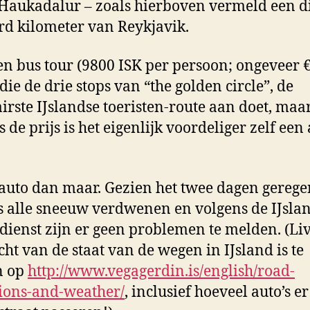
 Haukadalur – zoals hierboven vermeld een d
d kilometer van Reykjavik.
een bus tour (9800 ISK per persoon; ongeveer 
die de drie stops van “the golden circle”, de
irste IJslandse toeristen-route aan doet, maa
 de prijs is het eigenlijk voordeliger zelf een 
 auto dan maar. Gezien het twee dagen gereg
is alle sneeuw verdwenen en volgens de IJsla
ienst zijn er geen problemen te melden. (Li
cht van de staat van de wegen in IJsland is te
n op
http://www.vegagerdin.is/english/road-
ions-and-weather/
, inclusief hoeveel auto’s er