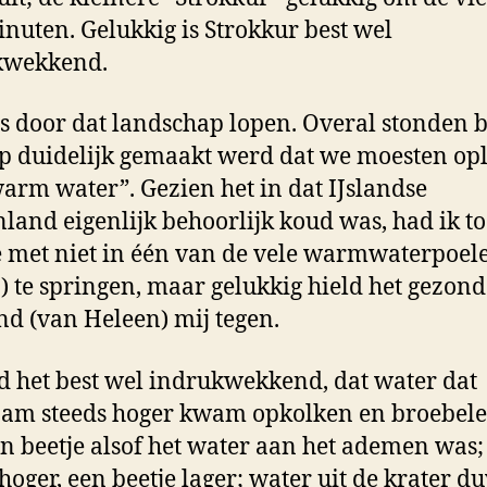
inuten. Gelukkig is Strokkur best wel
kwekkend.
s door dat landschap lopen. Overal stonden 
 duidelijk gemaakt werd dat we moesten opl
arm water”. Gezien het in dat IJslandse
land eigenlijk behoorlijk koud was, had ik t
 met niet in één van de vele warmwaterpoele
.) te springen, maar gelukkig hield het gezond
nd (van Heleen) mij tegen.
d het best wel indrukwekkend, dat water dat
am steeds hoger kwam opkolken en broebele
n beetje alsof het water aan het ademen was;
 hoger, een beetje lager; water uit de krater d