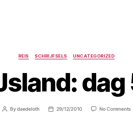
Categories
REIS
SCHRIJFSELS
UNCATEGORIZED
Jsland: dag
By
daedeloth
29/12/2010
No Comments
Post
Post
I
author
date