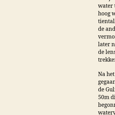
water 
hoog w
tienta
de and
vermor
later 
de len
trekke
Na het
gegaan
de Gul
50m di
begonn
waterv