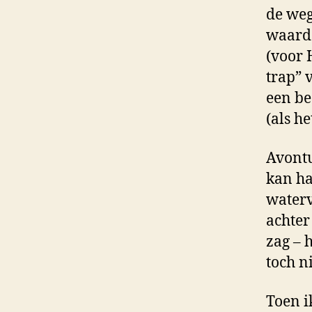
de weg
waardo
(voor 
trap” 
een be
(als he
Avontu
kan ha
waterv
achter
zag – 
toch n
Toen i