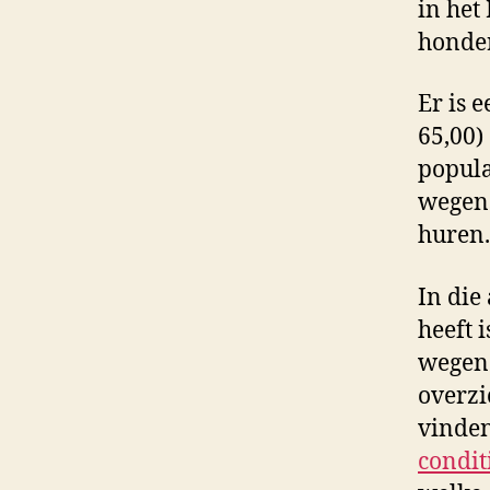
in het
honder
Er is 
65,00) 
popula
wegens
huren.
In die
heeft 
wegend
overzi
vinde
condit