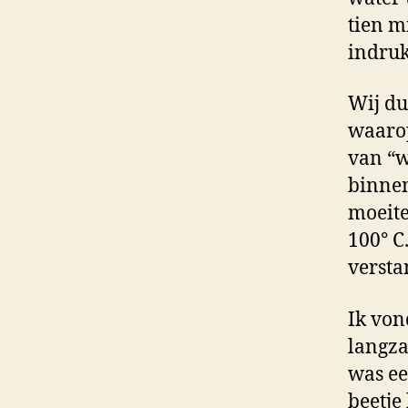
tien m
indru
Wij du
waarop
van “w
binnen
moeite
100° C
versta
Ik von
langza
was ee
beetje