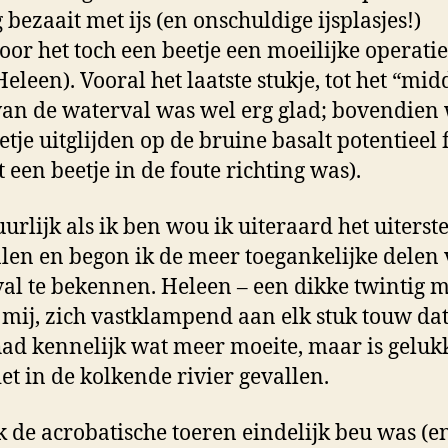
 bezaait met ijs (en onschuldige ijsplasjes!)
or het toch een beetje een moeilijke operati
Heleen). Vooral het laatste stukje, tot het “mi
van de waterval was wel erg glad; bovendien
etje uitglijden op de bruine basalt potentieel 
t een beetje in de foute richting was).
urlijk als ik ben wou ik uiteraard het uiterste
len en begon ik de meer toegankelijke delen
al te bekennen. Heleen – een dikke twintig m
 mij, zich vastklampend aan elk stuk touw dat
had kennelijk wat meer moeite, maar is geluk
iet in de kolkende rivier gevallen.
k de acrobatische toeren eindelijk beu was (e