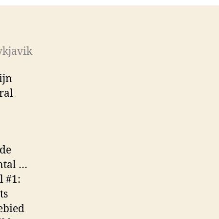
ykjavik
ijn
ral
 de
ntal …
l #1:
ts
gebied