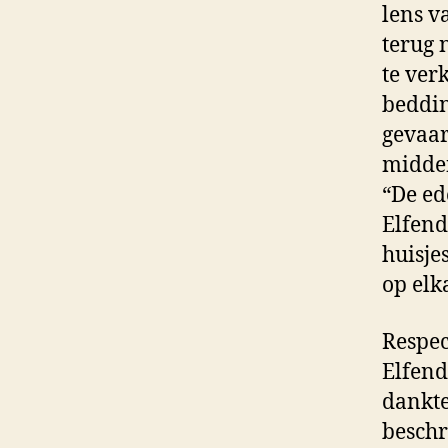
lens v
terug 
te ver
beddin
gevaar
midden
“De ed
Elfend
huisje
op elk
Respec
Elfen
dankte
beschr