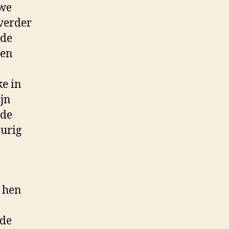
 we
verder
 de
een
ke in
ijn
 de
eurig
 hen
ede