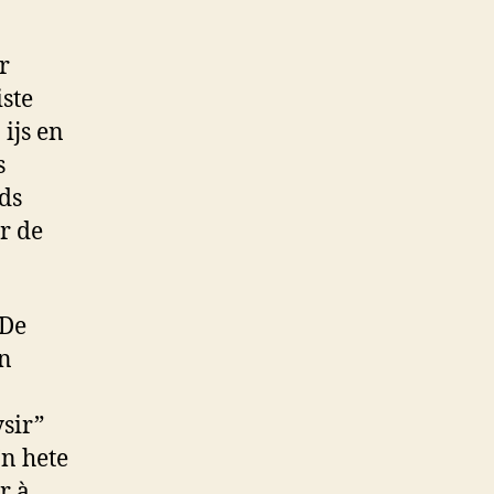
r
ste
 ijs en
s
ds
r de
 De
en
ysir”
’n hete
r à