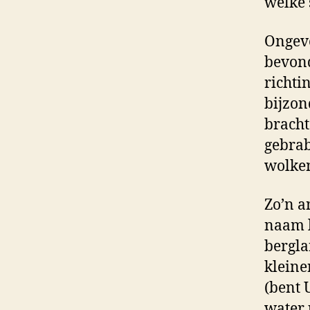
welke 
Ongeve
bevond
richti
bijzon
bracht
gebrab
wolken
Zo’n a
naam l
bergla
kleine
(bent 
water 