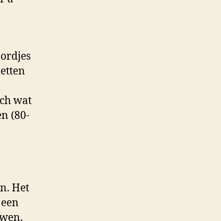
bordjes
etten
och wat
n (80-
n. Het
 een
uwen,