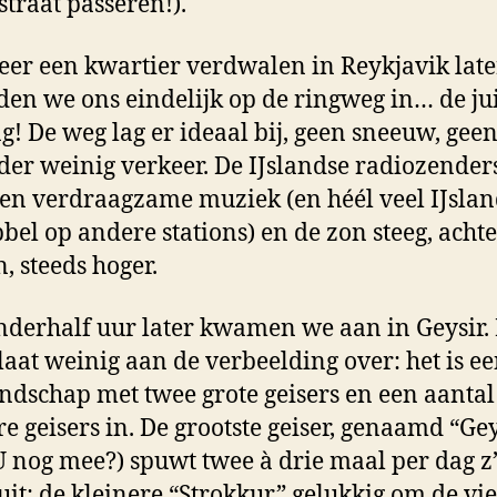
straat passeren!).
er een kwartier verdwalen in Reykjavik late
en we ons eindelijk op de ringweg in… de jui
ng! De weg lag er ideaal bij, geen sneeuw, geen
der weinig verkeer. De IJslandse radiozender
en verdraagzame muziek (en héél veel IJslan
bel op andere stations) en de zon steeg, achte
, steeds hoger.
nderhalf uur later kwamen we aan in Geysir.
aat weinig aan de verbeelding over: het is e
ndschap met twee grote geisers en een aantal
re geisers in. De grootste geiser, genaamd “Ge
U nog mee?) spuwt twee à drie maal per dag z
uit; de kleinere “Strokkur” gelukkig om de vie