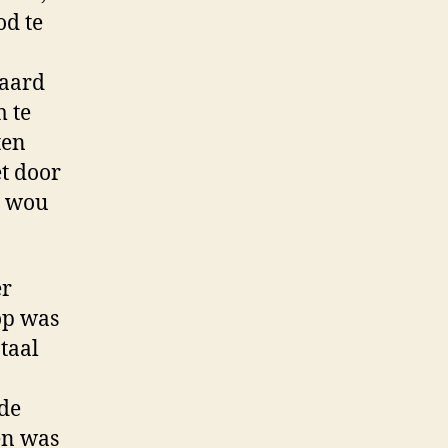
od te
raard
m te
ten
et door
j wou
er
op was
taal
 de
en was