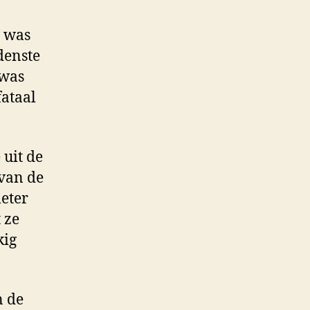
e was
ddenste
 was
fataal
 uit de
 van de
eter
 ze
kig
n de