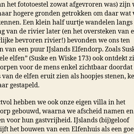
an het fototoestel zowat afgevroren was) zijn
naar hogere gronden getrokken om daar wat 
kennen. Een klein half uurtje wandelen langs
g van de rivier later (en het oversteken van 
lijke bevroren rivier!) bevonden we ons ten
 van een puur IJslands Elfendorp. Zoals Sus
ele elfen” (Suske en Wiske 173) ook ontdekt z
orpen voor de mens enkel zichtbaar doordat
s van de elfen eruit zien als hoopjes stenen, k
aar gestapeld.
tvol hebben we ook onze eigen villa in het
dorp gebouwd, waarna we afscheid namen en
n voor hun gastvrijheid. IJslands (bij)geloof
ijft het bouwen van een Elfenhuis als een go