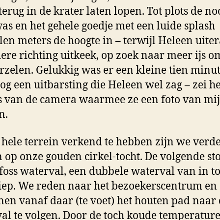
terug in de krater laten lopen. Tot plots de no
as en het gehele goedje met een luide splash
llen meters de hoogte in – terwijl Heleen uite
ere richting uitkeek, op zoek naar meer ijs o
zelen. Gelukkig was er een kleine tien minu
nog een uitbarsting die Heleen wel zag – zei h
s van de camera waarmee ze een foto van mi
n.
 hele terrein verkend te hebben zijn we verd
 op onze gouden cirkel-tocht. De volgende st
foss waterval, een dubbele waterval van in to
ep. We reden naar het bezoekerscentrum en
en vanaf daar (te voet) het houten pad naar
al te volgen. Door de toch koude temperatur