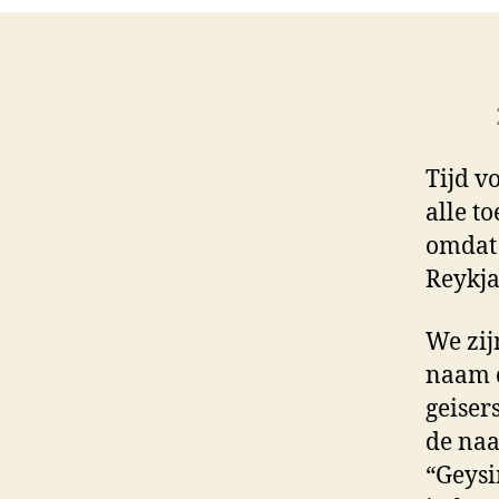
Tijd v
alle to
omdat 
Reykja
We zij
naam d
geisers
de naa
“Geysi