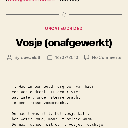
Categories
UNCATEGORIZED
Vosje (onafgewerkt)
on
By
daedeloth
14/07/2010
No Comments
Post
Post
Vos
author
date
(on
't Was in een woud, erg ver van hier

een vosje dronk uit een rivier

wat water, onder sterrenpracht

in een frisse zomernacht.

De nacht was stil, het vosje kalm,

het water koud, maar 't pelsje warm.

De maan scheen wit op 't vosjes  vachtje
