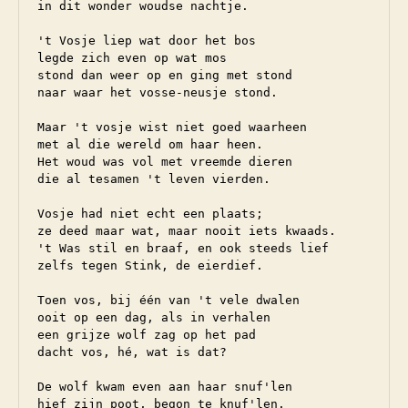
in dit wonder woudse nachtje.

't Vosje liep wat door het bos

legde zich even op wat mos

stond dan weer op en ging met stond

naar waar het vosse-neusje stond.

Maar 't vosje wist niet goed waarheen

met al die wereld om haar heen.

Het woud was vol met vreemde dieren

die al tesamen 't leven vierden.

Vosje had niet echt een plaats;

ze deed maar wat, maar nooit iets kwaads.

't Was stil en braaf, en ook steeds lief

zelfs tegen Stink, de eierdief.

Toen vos, bij één van 't vele dwalen

ooit op een dag, als in verhalen

een grijze wolf zag op het pad

dacht vos, hé, wat is dat?

De wolf kwam even aan haar snuf'len

hief zijn poot, begon te knuf'len.
