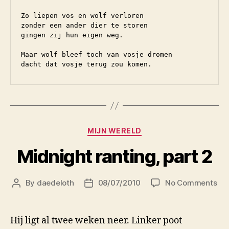
Zo liepen vos en wolf verloren

zonder een ander dier te storen

gingen zij hun eigen weg.

Maar wolf bleef toch van vosje dromen

dacht dat vosje terug zou komen.
Categories
MIJN WERELD
Midnight ranting, part 2
on
By
daedeloth
08/07/2010
No Comments
Post
Post
Mid
author
date
ran
par
Hij ligt al twee weken neer. Linker poot
2