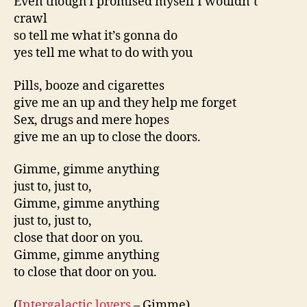
Even though I promised myself I wouldn’t
crawl
so tell me what it’s gonna do
yes tell me what to do with you
Pills, booze and cigarettes
give me an up and they help me forget
Sex, drugs and mere hopes
give me an up to close the doors.
Gimme, gimme anything
just to, just to,
Gimme, gimme anything
just to, just to,
close that door on you.
Gimme, gimme anything
to close that door on you.
(
Intergalactic lovers
– Gimme)