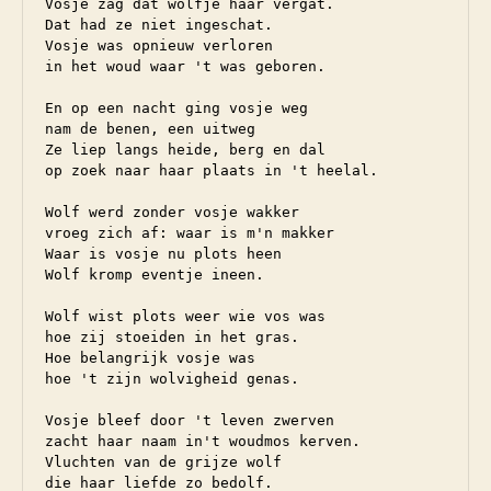
Vosje zag dat wolfje haar vergat.

Dat had ze niet ingeschat.

Vosje was opnieuw verloren

in het woud waar 't was geboren.

En op een nacht ging vosje weg

nam de benen, een uitweg

Ze liep langs heide, berg en dal

op zoek naar haar plaats in 't heelal.

Wolf werd zonder vosje wakker

vroeg zich af: waar is m'n makker

Waar is vosje nu plots heen

Wolf kromp eventje ineen.

Wolf wist plots weer wie vos was

hoe zij stoeiden in het gras.

Hoe belangrijk vosje was

hoe 't zijn wolvigheid genas.

Vosje bleef door 't leven zwerven

zacht haar naam in't woudmos kerven.

Vluchten van de grijze wolf

die haar liefde zo bedolf.
