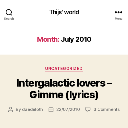
Thijs' world
Search
Menu
Month:
July 2010
Categories
UNCATEGORIZED
Intergalactic lovers –
Gimme (lyrics)
on
By
daedeloth
22/07/2010
3 Comments
Post
Post
Inte
author
date
love
–