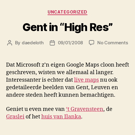
Categories
UNCATEGORIZED
Gent in “High Res”
on
By
daedeloth
09/01/2008
No Comments
Post
Post
Ge
author
date
in
“Hi
Dat Microsoft z’n eigen Google Maps cloon heeft
Res
geschreven, wisten we allemaal al langer.
Interessanter is echter dat
live maps
nu ook
gedetaileerde beelden van Gent, Leuven en
andere steden heeft kunnen bemachtigen.
Geniet u even mee van
‘t Gravensteen
, de
Graslei
of het
huis van Ilanka
.