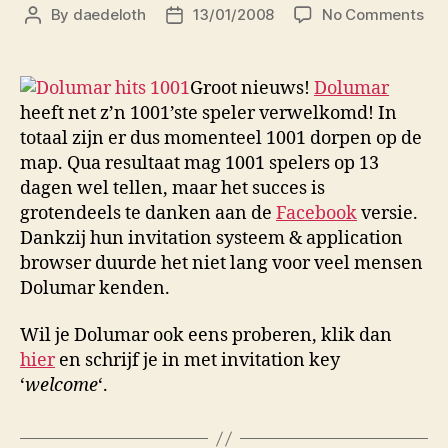
on
By
daedeloth
13/01/2008
No Comments
Post
Post
Dol
author
date
hit
100
Groot nieuws!
Dolumar
heeft net z’n 1001’ste speler verwelkomd! In
totaal zijn er dus momenteel 1001 dorpen op de
map. Qua resultaat mag 1001 spelers op 13
dagen wel tellen, maar het succes is
grotendeels te danken aan de
Facebook
versie.
Dankzij hun invitation systeem & application
browser duurde het niet lang voor veel mensen
Dolumar kenden.
Wil je Dolumar ook eens proberen, klik dan
hier
en schrijf je in met invitation key
‘
welcome
‘.