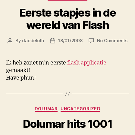
Eerste stapjes in de
wereld van Flash
on
By
daedeloth
18/01/2008
No Comments
Post
Post
Eer
author
date
sta
in
Ik heb zonet m’n eerste
flash applicatie
de
gemaakt!
wer
Have phun!
va
Fla
Categories
DOLUMAR
UNCATEGORIZED
Dolumar hits 1001