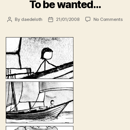
To be wanted…
on
By
daedeloth
21/01/2008
No Comments
Post
Post
To
author
date
be
wa