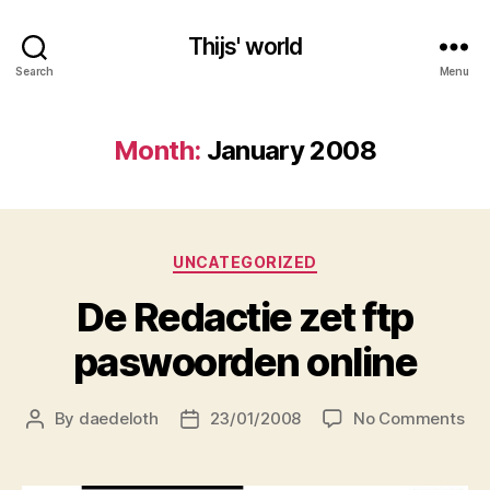
Thijs' world
Search
Menu
Month:
January 2008
Categories
UNCATEGORIZED
De Redactie zet ftp
paswoorden online
on
By
daedeloth
23/01/2008
No Comments
Post
Post
De
author
date
Red
zet