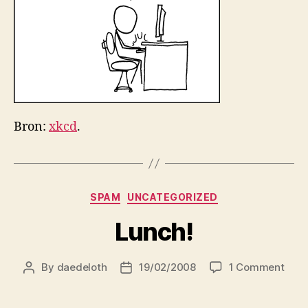
Bron:
xkcd
.
Categories
SPAM
UNCATEGORIZED
Lunch!
on
By
daedeloth
19/02/2008
1 Comment
Post
Post
Lunc
author
date