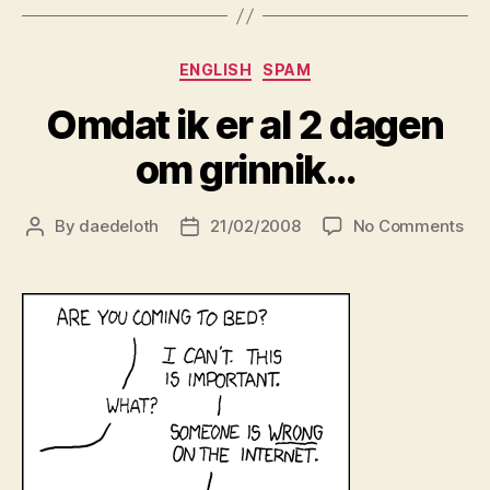
Categories
ENGLISH
SPAM
Omdat ik er al 2 dagen
om grinnik…
on
By
daedeloth
21/02/2008
No Comments
Post
Post
Om
author
date
ik
er
al
2
da
om
gri