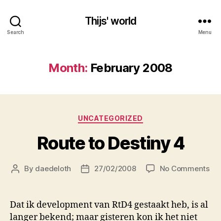
Thijs' world
Search
Menu
Month:
February 2008
Categories
UNCATEGORIZED
Route to Destiny 4
on
By
daedeloth
27/02/2008
No Comments
Post
Post
Ro
author
date
to
Des
Dat ik development van RtD4 gestaakt heb, is al
4
langer bekend; maar gisteren kon ik het niet