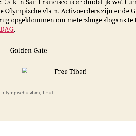
e
: Ook in San Francisco is er duidelijk wat tu
e Olympische vlam. Activoerders zijn er de 
rug opgeklommen om metershoge slogans te 
DAG
.
a
,
olympische vlam
,
tibet