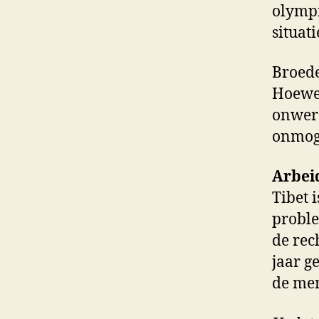
olympi
situati
Broede
Hoewel
onwere
onmoge
Arbei
Tibet 
proble
de rec
jaar g
de men