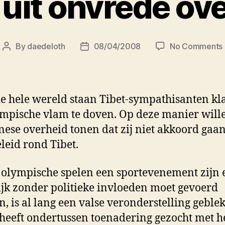
uit onvrede ov
By
daedeloth
08/04/2008
No Comments
Post
Post
author
date
e hele wereld staan Tibet-sympathisanten k
mpische vlam te doven. Op deze manier will
nese overheid tonen dat zij niet akkoord gaa
leid rond Tibet.
 olympische spelen een sportevenement zijn 
ijk zonder politieke invloeden moet gevoerd
, is al lang een valse veronderstelling geble
heeft ondertussen toenadering gezocht met h