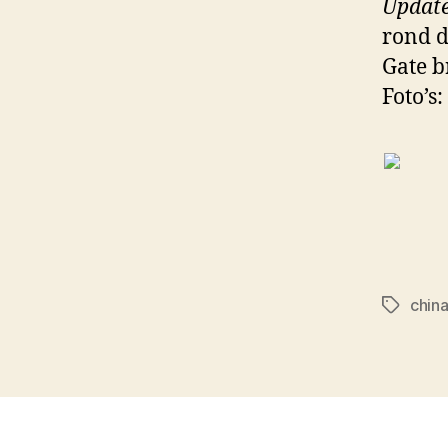
Updat
rond d
Gate b
Foto’s:
chin
Tags