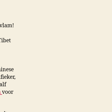
 vlam!
Tibet
hinese
fieker,
alf
h
voor