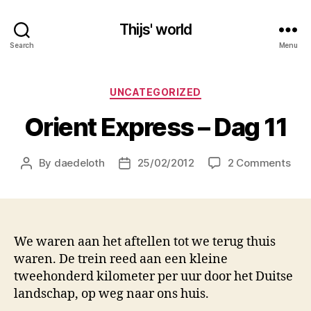
Thijs' world
Search
Menu
Categories
UNCATEGORIZED
Orient Express – Dag 11
on
By
daedeloth
25/02/2012
2 Comments
Post
Post
Orie
author
date
Exp
–
Dag
11
We waren aan het aftellen tot we terug thuis
waren. De trein reed aan een kleine
tweehonderd kilometer per uur door het Duitse
landschap, op weg naar ons huis.