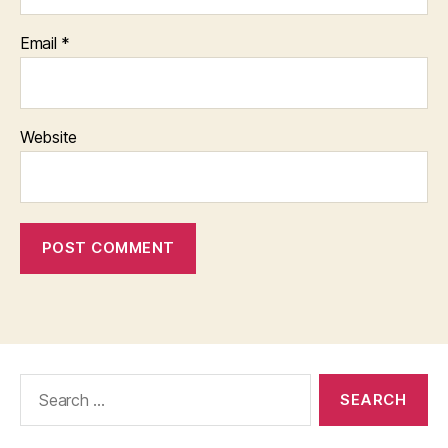
Email
*
Website
Search
for: