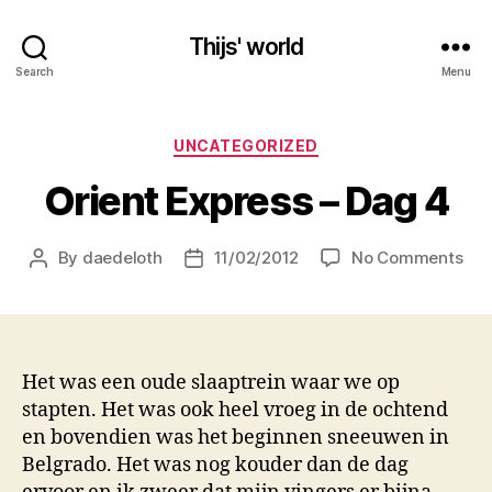
Thijs' world
Search
Menu
Categories
UNCATEGORIZED
Orient Express – Dag 4
on
By
daedeloth
11/02/2012
No Comments
Post
Post
Ori
author
date
Exp
–
Da
4
Het was een oude slaaptrein waar we op
stapten. Het was ook heel vroeg in de ochtend
en bovendien was het beginnen sneeuwen in
Belgrado. Het was nog kouder dan de dag