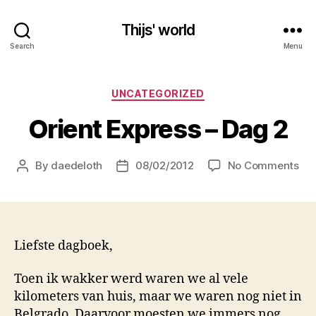
Thijs' world
Search
Menu
Categories
UNCATEGORIZED
Orient Express – Dag 2
on
By
daedeloth
08/02/2012
No Comments
Post
Post
Ori
author
date
Exp
–
Da
2
Liefste dagboek,
Toen ik wakker werd waren we al vele
kilometers van huis, maar we waren nog niet in
Belgrado. Daarvoor moesten we immers nog