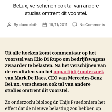
BeLux, verschenen ook tal van andere
studies omtrent dit voorstel.
on
By
daedeloth
16/11/2011
No Comments
Post
Post
“Be
author
date
bel
hee
gro
imp
Uit alle hoeken komt commentaar op het
op
voorstel van Elio Di Rupo om bedrijfswagens
len
zwaarder te belasten. Na het verschijnen van
peni
de resultaten van het
onpartijdig onderzoek
van Mark De Haes, CEO van Mercedes-Benz
BeLux, verschenen ook tal van andere
studies omtrent dit voorstel.
Zo onderzocht bioloog dr. Thijs Psuedoniem het
effect dat de nieuwe belasting zou hebben op