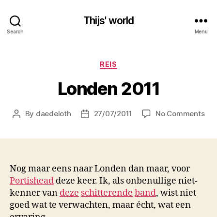
Thijs' world
Search
Menu
Categories
REIS
Londen 2011
on
By
daedeloth
27/07/2011
No Comments
Post
Post
Lon
author
date
201
Nog maar eens naar Londen dan maar, voor
Portishead
deze keer. Ik, als onbenullige niet-
kenner van
deze
schitterende
band
, wist niet
goed wat te verwachten, maar écht, wat een