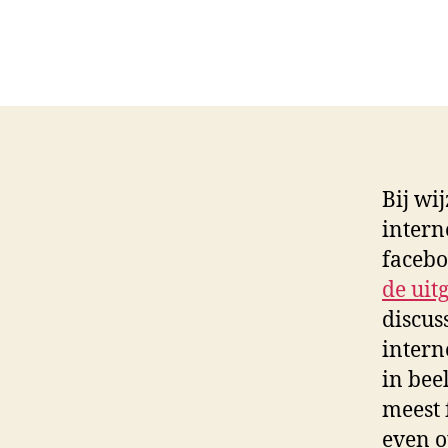
Bij wi
intern
facebo
de uit
discus
intern
in bee
meest 
even 