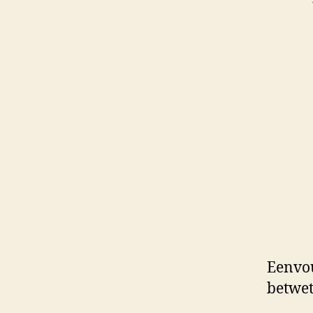
Eenvou
betwet