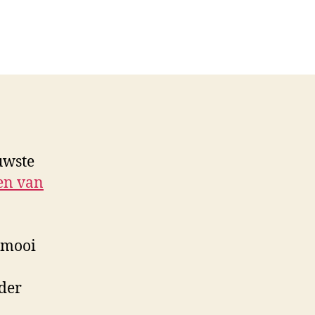
n
e
asta
egels
ot
nternetdiscussie
uwste
en van
o mooi
der