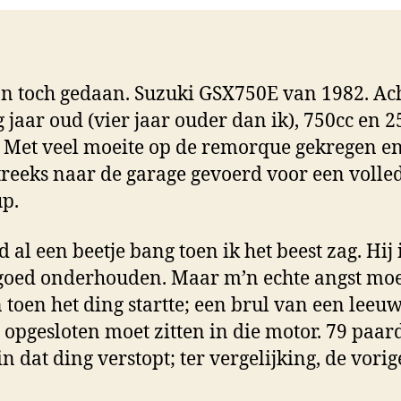
n toch gedaan. Suzuki GSX750E van 1982. Ac
g jaar oud (vier jaar ouder dan ik), 750cc en 2
 Met veel moeite op de remorque gekregen e
treeks naar de garage gevoerd voor een volle
p.
 al een beetje bang toen ik het beest zag. Hij 
oed onderhouden. Maar m’n echte angst moe
toen het ding startte; een brul van een leeuw
 opgesloten moet zitten in die motor. 79 paar
in dat ding verstopt; ter vergelijking, de vori