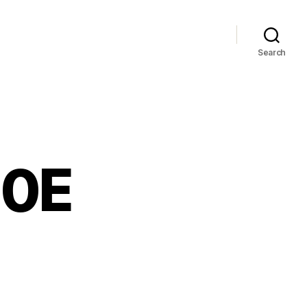
Search
50E
on
Suzuki
GSX750E