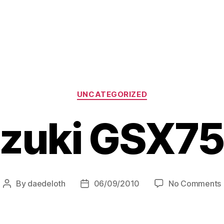
Categories
UNCATEGORIZED
zuki GSX7
By
daedeloth
06/09/2010
No Comments
Post
Post
author
date