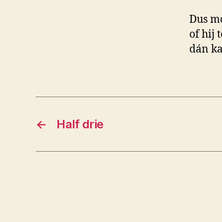
Dus mo
of hij
dán ka
←
Half drie