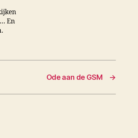
kijken
, … En
.
Ode aan de GSM
→