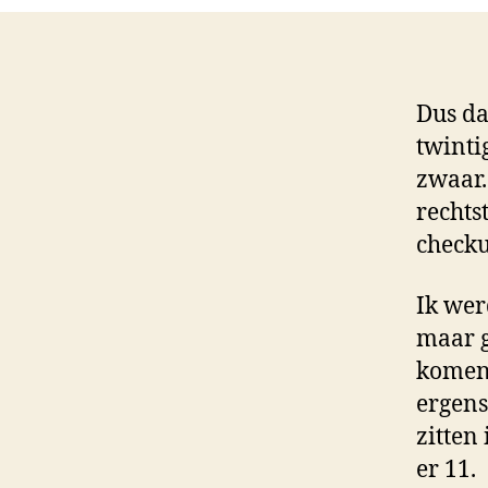
Dus da
twinti
zwaar.
rechts
checku
Ik werd
maar g
komen 
ergens
zitten 
er 11.