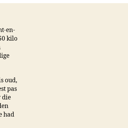
ht-en-
50 kilo
n
dige
is oud,
st pas
 die
den
ge had