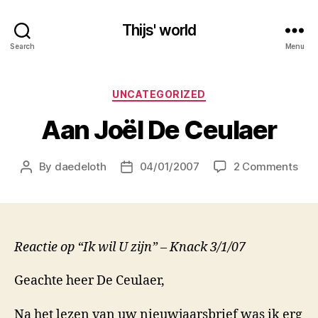
Thijs' world
Search
Menu
Categories
UNCATEGORIZED
Aan Joël De Ceulaer
on
By
daedeloth
04/01/2007
2 Comments
Post
Post
Aan
author
date
Joë
De
Ceu
Reactie op “Ik wil U zijn” – Knack 3/1/07
Geachte heer De Ceulaer,
Na het lezen van uw nieuwjaarsbrief was ik erg