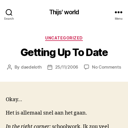
Thijs' world
Search
Menu
Categories
UNCATEGORIZED
Getting Up To Date
on
By
daedeloth
25/11/2006
No Comments
Post
Post
Get
author
date
Up
To
Dat
Okay…
Het is allemaal snel aan het gaan.
In the right corner:
schoolwork. Ik zou veel