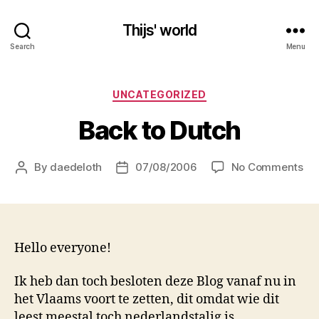
Thijs' world
Search
Menu
Categories
UNCATEGORIZED
Back to Dutch
on
By
daedeloth
07/08/2006
No Comments
Post
Post
Ba
author
date
to
Du
Hello everyone!
Ik heb dan toch besloten deze Blog vanaf nu in
het Vlaams voort te zetten, dit omdat wie dit
leest meestal toch nederlandstalig is.